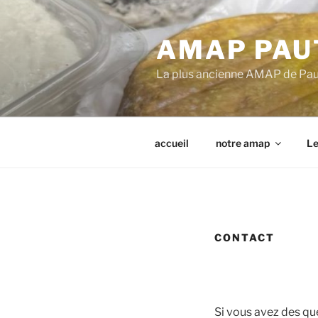
Aller
au
AMAP PAU
contenu
principal
La plus ancienne AMAP de Pa
accueil
notre amap
Le
CONTACT
Si vous avez des qu