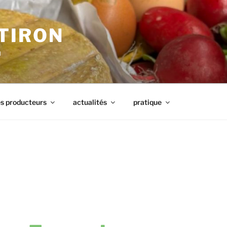
TIRON
u
s producteurs
actualités
pratique