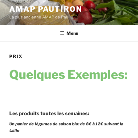
Aller
AMAP PAUTIRON
au
La plus ancienne AMAP de Pau
contenu
principal
Menu
PRIX
Quelques Exemples:
Les produits toutes les semaines:
Un panier de légumes de saison bio: de 8€ à 12€ suivant la
taille