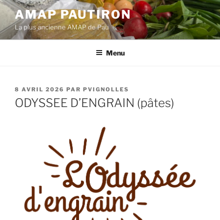
Aller
AMAP PAUTIRON
au
La plus ancienne AMAP de Pau
contenu
principal
Menu
PUBLIÉ
8 AVRIL 2026
PAR
PVIGNOLLES
LE
ODYSSEE D’ENGRAIN (pâtes)