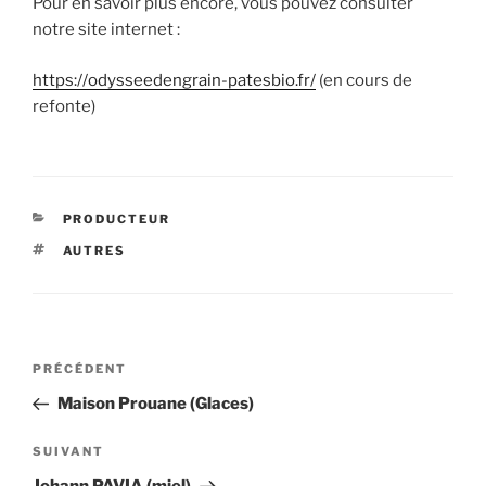
Pour en savoir plus encore, vous pouvez consulter
notre site internet :
https://odysseedengrain-patesbio.fr/
(en cours de
refonte)
CATÉGORIES
PRODUCTEUR
ÉTIQUETTES
AUTRES
Navigation
Article
PRÉCÉDENT
de
précédent
Maison Prouane (Glaces)
l’article
Article
SUIVANT
suivant
Johann PAVIA (miel)