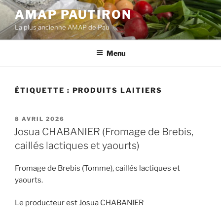
Aller
AMAP PAUTIRON
au
La plus ancienne AMAP de Pau
contenu
principal
Menu
ÉTIQUETTE :
PRODUITS LAITIERS
PUBLIÉ
8 AVRIL 2026
LE
Josua CHABANIER (Fromage de Brebis,
caillés lactiques et yaourts)
Fromage de Brebis (Tomme), caillés lactiques et
yaourts.
Le producteur est Josua CHABANIER