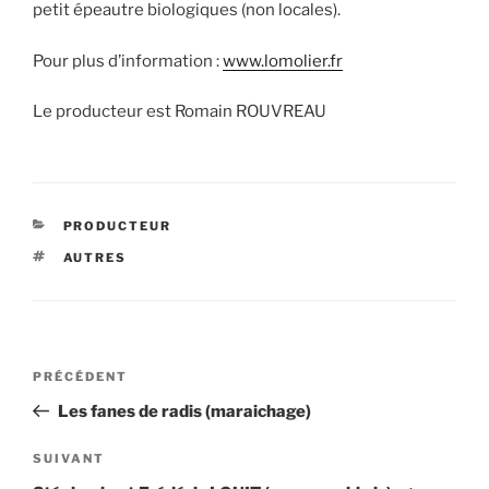
petit épeautre biologiques (non locales).
Pour plus d’information :
www.lomolier.fr
Le producteur est Romain ROUVREAU
CATÉGORIES
PRODUCTEUR
ÉTIQUETTES
AUTRES
Navigation
Article
PRÉCÉDENT
de
précédent
Les fanes de radis (maraichage)
l’article
Article
SUIVANT
suivant