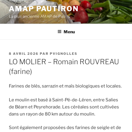
Aller
AMAP PAUTIRON
au
La plus ancienne AMAP de Pau
contenu
principal
Menu
PUBLIÉ
8 AVRIL 2026
PAR
PVIGNOLLES
LE
LO MOLIER – Romain ROUVREAU
(farine)
Farines de blés, sarrazin et maïs biologiques et locales.
Le moulin est basé à Saint-Pé-de-Léren, entre Salies
de Béarn et Peyrehorade. Les céréales sont cultivées
dans un rayon de 80 km autour du moulin.
Sont également proposées des farines de seigle et de